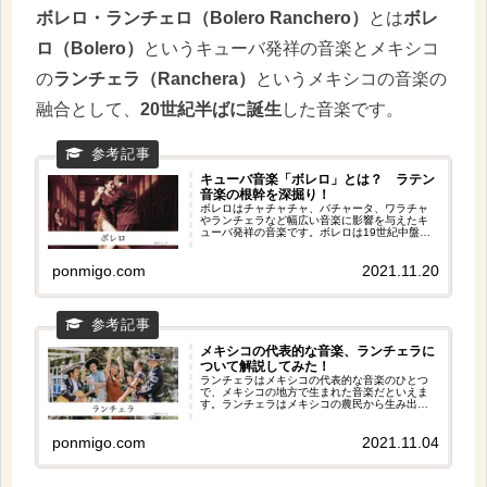
ボレロ・ランチェロ（Bolero Ranchero）
とは
ボレ
ロ（Bolero）
というキューバ発祥の音楽とメキシコ
の
ランチェラ（Ranchera）
というメキシコの音楽の
融合として、
20世紀半ばに誕生
した音楽です。
キューバ音楽「ボレロ」とは？ ラテン
音楽の根幹を深掘り！
ボレロはチャチャチャ、バチャータ、ワラチャ
やランチェラなど幅広い音楽に影響を与えたキ
ューバ発祥の音楽です。ボレロは19世紀中盤に
生まれ、現在でも多くの人に愛され続けている
ラテン音楽です。
ponmigo.com
2021.11.20
メキシコの代表的な音楽、ランチェラに
ついて解説してみた！
ランチェラはメキシコの代表的な音楽のひとつ
で、メキシコの地方で生まれた音楽だといえま
す。ランチェラはメキシコの農民から生み出さ
れた音楽ジャンルで、愛や失恋などロマンチッ
クな歌詞のものから、戦いの様子や田舎の生活
ponmigo.com
2021.11.04
などについて歌っているものもあり、とても興
味深いですよ。