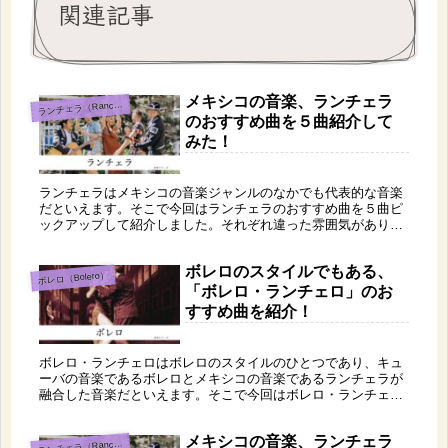
関連記事
メキシコの音楽、ランチェラ
ラ
ンチェラ（Ranchera）
のおすすめ曲を５曲紹介して
みた！
ランチェラはメキシコの音楽ジャンルのなかでも代表的な音楽
だといえます。そこで今回はランチェラのおすすめ曲を５曲ピ
ックアップして紹介しました。それぞれ違った雰囲気がありま
すが、どれも聴きやすく癒されるためとてもおすすめです。ぜ
ひお気に入りを探してみてくださいね！
ボレロのスタイルでもある、
ボレロ（Bolero）
「ボレロ・ランチェロ」のお
すすめ曲を紹介！
ボレロ・ランチェロはボレロのスタイルのひとつであり、キュ
ーバの音楽であるボレロとメキシコの音楽であるランチェラが
融合した音楽だといえます。そこで今回はボレロ・ランチェロ
のおすすめ曲を５曲紹介します。どの曲もとても落ち着いた雰
囲気がありおすすめです！是非聞いてみてくださいね。
メキシコの音楽、ランチェラ
ラ
ンチェラ（Ranchera）