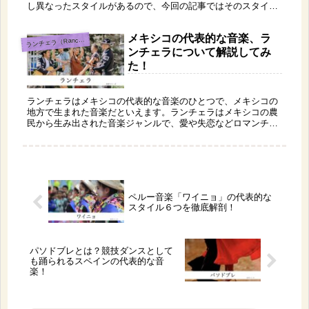
し異なったスタイルがあるので、今回の記事ではそのスタイル
について紹介してみました！どれもバラードのように落ち着い
た曲が多く、ラテン音楽っぽくないですが、おすすめですよ。
メキシコの代表的な音楽、ラ
ラ
ンチェラ（Ranchera）
ンチェラについて解説してみ
た！
ランチェラはメキシコの代表的な音楽のひとつで、メキシコの
地方で生まれた音楽だといえます。ランチェラはメキシコの農
民から生み出された音楽ジャンルで、愛や失恋などロマンチッ
クな歌詞のものから、戦いの様子や田舎の生活などについて歌
っているものもあり、とても興味深いですよ。
ペルー音楽「ワイニョ」の代表的な
スタイル６つを徹底解剖！
パソドブレとは？競技ダンスとして
も踊られるスペインの代表的な音
楽！