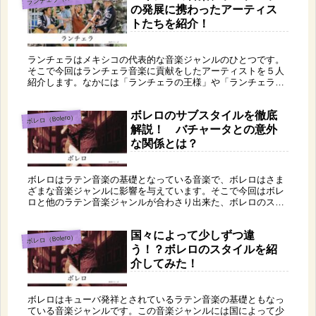
の発展に携わったアーティス
トたちを紹介！
ランチェラはメキシコの代表的な音楽ジャンルのひとつです。
そこで今回はランチェラ音楽に貢献をしたアーティストを５人
紹介します。なかには「ランチェラの王様」や「ランチェラの
女王」という別名を持つアーティストもおり、その人たちがラ
ンチェラ音楽にもたらした影響はとても大きいといえますね。
ボレロのサブスタイルを徹底
ボレロ（Bolero）
解説！ バチャータとの意外
な関係とは？
ボレロはラテン音楽の基礎となっている音楽で、ボレロはさま
ざまな音楽ジャンルに影響を与えています。そこで今回はボレ
ロと他のラテン音楽ジャンルが合わさり出来た、ボレロのスタ
イルについて紹介します。
国々によって少しずつ違
ボレロ（Bolero）
う！？ボレロのスタイルを紹
介してみた！
ボレロはキューバ発祥とされているラテン音楽の基礎ともなっ
ている音楽ジャンルです。この音楽ジャンルには国によって少