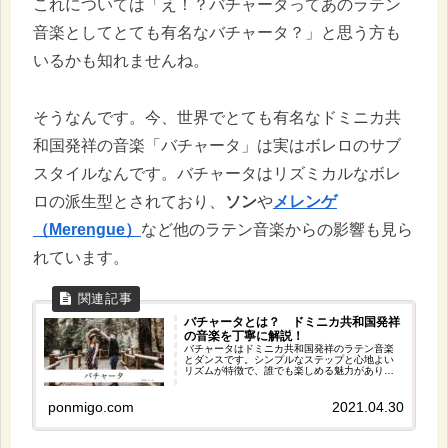
これについては「え！？バチャータってあのラテン
音楽としてとても有名なバチャータ？」と思う方も
いるかも知れませんね。
そうなんです。今、世界でとても有名なドミニカ共
和国発祥の音楽「バチャータ」は実はボレロのサブ
スタイルなんです。バチャータはリズミカルなボレ
ロの派生型とされており、
ソン
や
メレンゲ
（Merengue）
など他のラテン音楽からの影響も見ら
れています。
バチャータとは？ ドミニカ共和国発祥
の音楽を丁寧に解説！
バチャータはドミニカ共和国発祥のラテン音楽
とダンスです。シンプルなステップと心地よい
リズムが特徴で、誰でも楽しめる魅力がありま
す。そこで今回はバチャータについてとその魅
力について紹介します。
ponmigo.com
2021.04.30