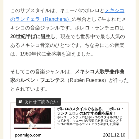
このサブスタイルは、キューバのボレロと
メキシコ
のランチェラ（Ranchera）
の融合として生まれたメ
キシコの音楽ジャンルです。ボレロ・ランチェロは
20世紀半ばに誕生し
、現在でも世界中で最も人気の
あるメキシコ音楽のひとつです。ちなみにこの音楽
は、1960年代に全盛期を迎えました。
そしてこの音楽ジャンルは、
メキシコ人歌手兼作曲
家
の
ルベン・フエンテス
（Rubén Fuentes）が作った
とされています。
ボレロのスタイルでもある、「ボレロ・
ランチェロ」のおすすめ曲を紹介！
ボレロ・ランチェロはボレロのスタイルのひと
つであり、キューバの音楽であるボレロとメキ
シコの音楽であるランチェラが融合した音楽だ
といえます。そこで今回はボレロ・ランチェロ
のおすすめ曲を５曲紹介します。どの曲もとて
ponmigo.com
2021.12.10
も落ち着いた雰囲気がありおすすめです！是非
聞いてみてくださいね。