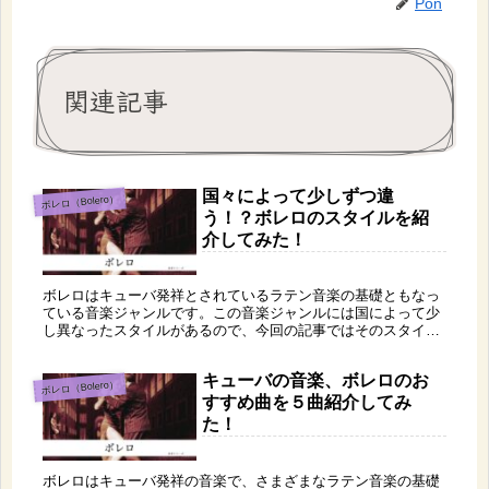
Pon
関連記事
国々によって少しずつ違
ボレロ（Bolero）
う！？ボレロのスタイルを紹
介してみた！
ボレロはキューバ発祥とされているラテン音楽の基礎ともなっ
ている音楽ジャンルです。この音楽ジャンルには国によって少
し異なったスタイルがあるので、今回の記事ではそのスタイル
について紹介してみました！どれもバラードのように落ち着い
た曲が多く、ラテン音楽っぽくないですが、おすすめですよ。
キューバの音楽、ボレロのお
ボレロ（Bolero）
すすめ曲を５曲紹介してみ
た！
ボレロはキューバ発祥の音楽で、さまざまなラテン音楽の基礎