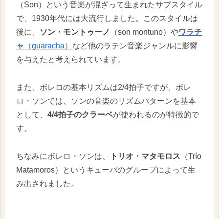
（Son）という音楽が混ざって生まれたサブスタイル
で、1930年代には大流行しました。このスタイルは
後に、
ソン・モントゥーノ
（son montuno）や
ワラチ
ャ
（guaracha）
など他のラテン音楽ジャンルに影響
を与えたと考えられています。
また、ボレロの基本リズムは2/4拍子ですが、ボレ
ロ・ソンでは、ソンの音楽のリズムパターンを基本
として、
4/4拍子のクラーベ
が使われるのが特徴的で
す。
ちなみにボレロ・ソンは、
トリオ・マタモロス
（Trío
Matamoros）というキューバのグループによって生
み出されました。