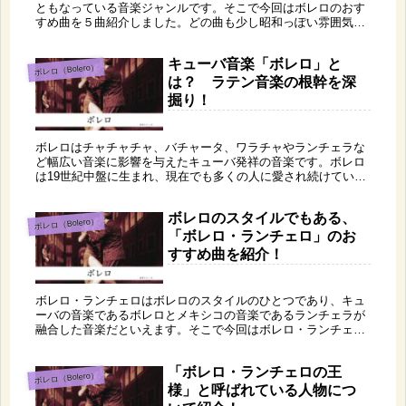
ともなっている音楽ジャンルです。そこで今回はボレロのおす
すめ曲を５曲紹介しました。どの曲も少し昭和っぽい雰囲気が
あり落ち着きます。また、ボレロは「ラテン音楽」という言葉
を聞いてイメージする、「ノリノリ」という感じではないです
キューバ音楽「ボレロ」と
が、それが良さでもありますね。
ボレロ（Bolero）
は？ ラテン音楽の根幹を深
掘り！
ボレロはチャチャチャ、バチャータ、ワラチャやランチェラな
ど幅広い音楽に影響を与えたキューバ発祥の音楽です。ボレロ
は19世紀中盤に生まれ、現在でも多くの人に愛され続けている
ラテン音楽です。
ボレロのスタイルでもある、
ボレロ（Bolero）
「ボレロ・ランチェロ」のお
すすめ曲を紹介！
ボレロ・ランチェロはボレロのスタイルのひとつであり、キュ
ーバの音楽であるボレロとメキシコの音楽であるランチェラが
融合した音楽だといえます。そこで今回はボレロ・ランチェロ
のおすすめ曲を５曲紹介します。どの曲もとても落ち着いた雰
囲気がありおすすめです！是非聞いてみてくださいね。
「ボレロ・ランチェロの王
ボレロ（Bolero）
様」と呼ばれている人物につ