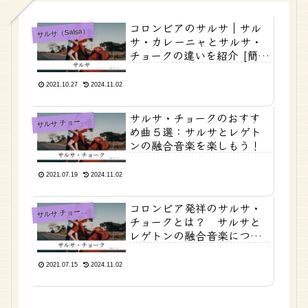
コロンビアのサルサ｜サル
サルサ（Salsa）
サ・カレーニャとサルサ・
チョークの違いを紹介 [簡潔
版]
2021.10.27
2024.11.02
サルサ・チョークのおすす
ルサ チョーク（Salsa Choke）
サ
め曲５選：サルサとレゲト
ンの融合音楽を楽しもう！
2021.07.19
2024.11.02
コロンビア発祥のサルサ・
ルサ チョーク（Salsa Choke）
サ
チョークとは？ サルサと
レゲトンの融合音楽につい
て
2021.07.15
2024.11.02