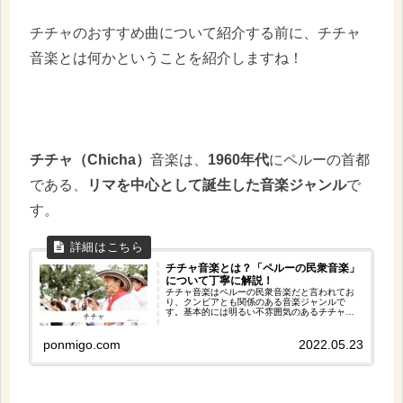
チチャのおすすめ曲について紹介する前に、チチャ
音楽とは何かということを紹介しますね！
チチャ（Chicha）
音楽は、
1960年代
にペルーの首都
である、
リマを中心として誕生した音楽ジャンル
で
す。
チチャ音楽とは？「ペルーの民衆音楽」
について丁寧に解説！
チチャ音楽はペルーの民衆音楽だと言われてお
り、クンビアとも関係のある音楽ジャンルで
す。基本的には明るい不雰囲気のあるチチャ音
楽ですが、チチャの歌詞はワイニョ音楽から受
け継いだ強い情緒的な内容が特徴的だといえ、
チチャの歌詞では彼らの苦情や日常を歌ってい
ponmigo.com
2022.05.23
ます。