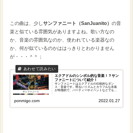
この曲は、少し
サンファニート（SanJuanito）
の音
楽と似ている雰囲気がありますよね。歌い方なの
か、音楽の雰囲気なのか、使われている楽器なの
か、何が似ているのかははっきりとわかりません
が・・・＾＾；
エクアドルのシンボル的な音楽！？サン
ファニートについて紹介！
サンファニートはエクアドルの伝統的なダン
ス・音楽です。明るいリズムとカラフルな衣装
が特徴的で、パーティーやイベントなどでも頻
繁に踊られます。耳で聞いて、目で見て楽しめ
る一石二鳥の素晴らしい音楽です。また、この
ジャンルはアンデスの女神と言われているパチ
ponmigo.com
2022.01.27
ャママとの関係性もあります。