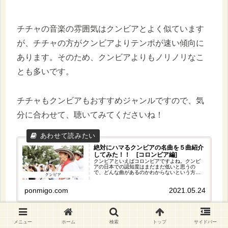
チチャの音楽の雰囲気はクンビアとよく似ています
が、チチャの方がクンビアよりテンポが速い傾向に
あります。そのため、クンビアよりもノリノリなこ
とも多いです。
チチャもクンビアもおすすめジャンルですので、気
分に合わせて、聴いてみてくださいね！
絶対にハマるクンビアの名曲を５曲紹介
してみた！！ [コロンビア編]
クンビアといえばコロンビアですよね。クンビ
アの日本での認知度はまだまだ低いと思うの
で、どんな曲があるのかわからないという方々
に向けて、コロンビアのクンビアのおすすめ曲
をいくつかピックアップしました。それぞれ違
ponmigo.com
2021.05.24
う良さがあるので、ぜひお気に入りのクンビア
の曲を見つけてみて下さいね＾＾
メニュー
ホーム
検索
トップ
サイドバー
絶対にハマるクンビアの名曲を１０曲紹