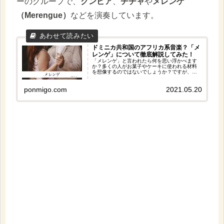
ーのグループで、
クンビア
、
チチャ
や
メレンゲ
（Merengue）
などを演奏しています。
ドミニカ共和国のアフリカ系音楽？「メ
レンゲ」について徹底解説してみた！
「メレンゲ」と言われたら何を思い浮かべます
か？多くの人がお菓子やケーキに使われる材料
を想像するのではないでしょうか？ですが、今
回の記事はその「メレンゲ」ではなく、ラテン
ダンスそしてラテン音楽のメレンゲです！！と
いうことで、日本ではまだあまり浸透していな
ponmigo.com
2021.05.20
いメレンゲを徹底解説してみました。