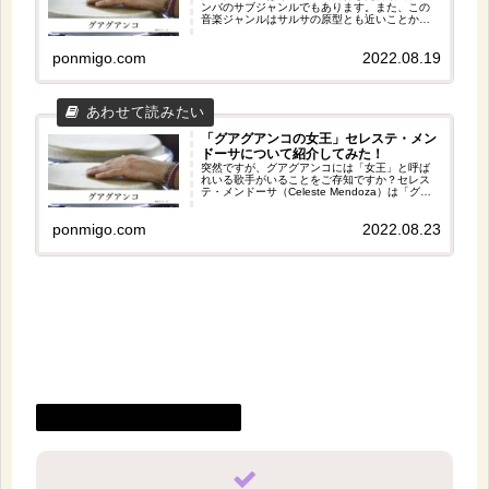
ンバのサブジャンルでもあります。また、この
音楽ジャンルはサルサの原型とも近いことか
ら、サルサのような曲もあります。今回の記事
ではグアグアンコのおすすめ曲を５曲紹介して
ponmigo.com
2022.08.19
みたので、ぜひ聴いてみてくださいね。サルサ
と比べてみるとさらに面白いですよ。
「グアグアンコの女王」セレステ・メン
ドーサについて紹介してみた！
突然ですが、グアグアンコには「女王」と呼ば
れいる歌手がいることをご存知ですか？セレス
テ・メンドーサ（Celeste Mendoza）は「グア
グアンコの女王」と呼ばれているキューバ人の
歌手であり、もともと男性歌手ばかりだったグ
ponmigo.com
2022.08.23
アグアンコに新たな風を吹かせた人だといえま
す。
グアグアンコ（Guaguancó）