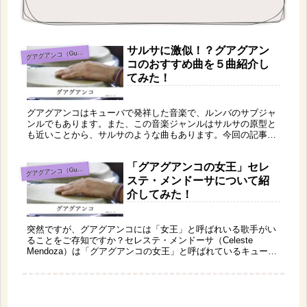
サルサに激似！？グアグアン
アグアンコ（Guaguancó）
グ
コのおすすめ曲を５曲紹介し
てみた！
グアグアンコはキューバで発祥した音楽で、ルンバのサブジャ
ンルでもあります。また、この音楽ジャンルはサルサの原型と
も近いことから、サルサのような曲もあります。今回の記事で
はグアグアンコのおすすめ曲を５曲紹介してみたので、ぜひ聴
いてみてくださいね。サルサと比べてみるとさらに面白いです
「グアグアンコの女王」セレ
よ。
アグアンコ（Guaguancó）
グ
ステ・メンドーサについて紹
介してみた！
突然ですが、グアグアンコには「女王」と呼ばれいる歌手がい
ることをご存知ですか？セレステ・メンドーサ（Celeste
Mendoza）は「グアグアンコの女王」と呼ばれているキューバ
人の歌手であり、もともと男性歌手ばかりだったグアグアンコ
に新たな風を吹かせた人だといえます。